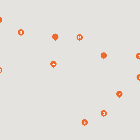
3
5
19
ка
4
2
2
сть
2
ка
6