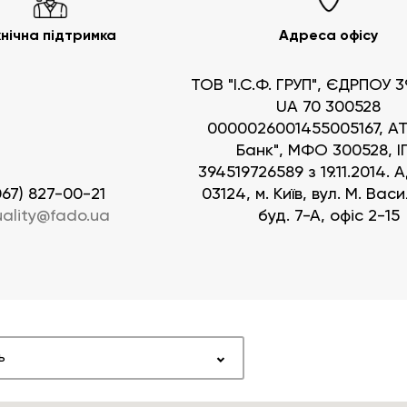
Бренд FADO
нічна підтримка
Адреса офісу
Новини
рам
Проекти
ТОВ "І.С.Ф. ГРУП", ЄДРПОУ 3
ам
Кар’єра
UA 70 300528
0000026001455005167, АТ
ва підтримка
Банк", МФО 300528, І
394519726589 з 19.11.2014. 
техніка»
Каталог «Теплові насоси та 
067) 827-00-21
03124, м. Київ, вул. М. Вас
ality@fado.ua
буд. 7-А, офіс 2-15
Каталог «Дизайнерська сантехніка»
ь