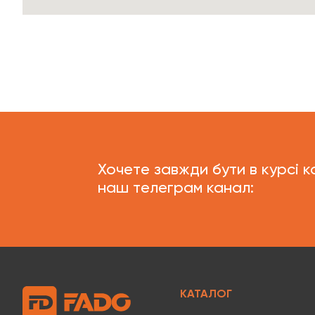
Кіровоградська
Львівська
Миколаївська
Одеська
Полтавська
Хочете завжди бути в курсі к
наш телеграм канал:
Рівненська
Сумська
Тернопільська
Харківська
КАТАЛОГ