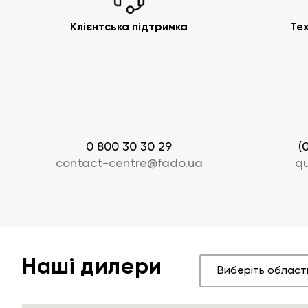
Прайс-листи
Співпраця
Клієнтська підтримка
Тех
Де купити
Дилерам
Гарантія
Інсталято
FAQ
Проєктант
Маркетинго
Каталог «Інженерна сан
0 800 30 30 29
(
contact-centre@fado.ua
qu
Наші дилери
Виберіть област