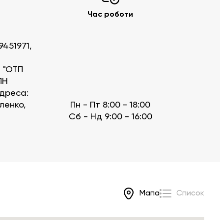
Клієнтська підтримка 0 800 30 30 29
Час роботи
contact-centre@fado.ua
9451971,
 "ОТП
ПН
Адреса:
котельне обладнання»
иленко,
Пн - Пт 8:00 - 18:00
Сб - Нд 9:00 - 16:00
Мапа
Список