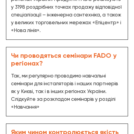
—
матеріали
Каталог «Теплові насоси та
— Труби PPR
у 3198 роздрібних точках продажу відповідної
котельне обладнання»
Аксесуари
— Фітинги PPR
спеціалізації – інженерна сантехніка, а також
— Різьбові з'єднання FITT NICKEL
Каталог «Дизайнерська
у великих торговельних мережах «Епіцентр» і
— Різьбові з'єднання FITT CHROME
сантехніка»
«Нова лінія».
— Різьбові з'єднань FITT BRASS
Шланги
— FADO FLEX - Гнучка підводка
Чи проводяться семінари FADO у
— FADO INOX WATER - Сильфонна підводка для води
регіонах?
— FADO INOX GAS - Сильфонна підводка для газу
Так, ми регулярно проводимо навчальні
Система "тепла підлога"
семінари для інсталяторів і наших партнерів
— Комплектуючі для теплої підлоги FADO
як у Києві, так і в інших регіонах України.
— Труби для теплої підлоги FADO
— Термоарматура FADO
Слідкуйте за розкладом семінарів у розділі
«Навчання»
Інструменти і ущільнюючі матеріали
— Інструменти FADO
— Ущільнюючі матеріали FADO
Яким чином контролюється якість