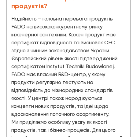
Елементи управління мікрокліматом
продуктів?
Теплові насоси
Надійність – головна перевага продуктів
FADO на висококонкурентному ринку
Котельне обладнання
інженерної сантехніки. Кожен продукт має
Змішувачі для ванної
сертифікат відповідності та висновок СЕС
згідно з чинним законодавством України.
Змішувачі для кухні
Європейський рівень якості підтверджений
Аксесуари для ванної і кухні
сертифікатом Instytut Techniki Budowlanej.
FADO має власний R&D-центр, у якому
продукти регулярно тестують на
відповідність до міжнародних стандартів
якості. У центрі також народжуються
концепти нових продуктів, та ідеї щодо
вдосконалення поточного асортименту.
Ми приділяємо особливу увагу як якості
продуктів, так і бізнес-процесів. Для цього