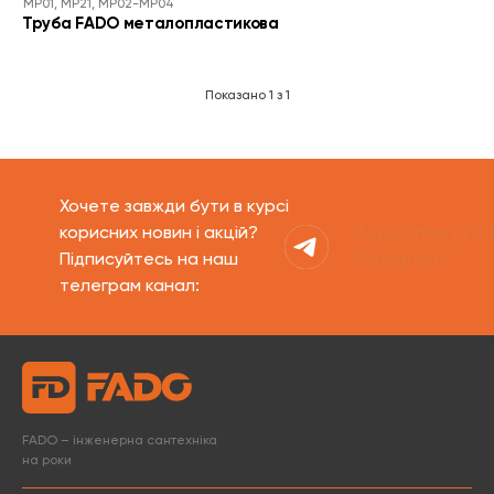
MP01, MP21, MP02-MP04
Труба FADO металопластикова
Показано
1
з
1
Хочете завжди бути в курсі
Переглянути 
корисних новин і акцій?
Telegram
Підписуйтесь на наш
телеграм канал:
FADO – інженерна сантехніка
на роки