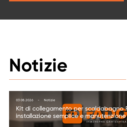
Ingegneria idraulica 
Notizie
03.08.2026
-
Notizie
Kit di collegamento per scaldabagno 
installazione semplice e manutenzione