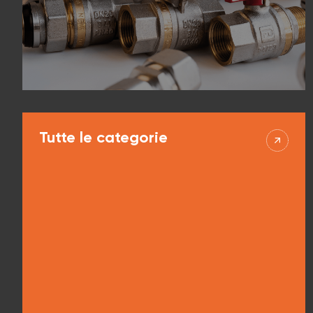
Per anni
Ingegneria idraulica 
Tutte le categorie
Per anni