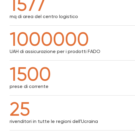
1577
Per anni
mq di area del centro logistico
Ingegneria idraulica 
1000000
UAH di assicurazione per i prodotti FADO
1500
prese di corrente
Per anni
25
rivenditori in tutte le regioni dell'Ucraina
Ingegneria idraulica 