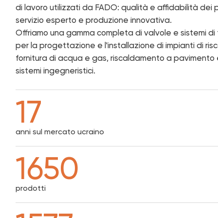
Listini prezzi
Cooperazi
di lavoro utilizzati da FADO: qualità e affidabilità dei 
Dove acquistare
servizio esperto e produzione innovativa.
Per i rivendi
Offriamo una gamma completa di valvole e sistemi di 
Garanzia
Per gli instal
per la progettazione e l'installazione di impianti di ri
FAQ
Ai responsab
fornitura di acqua e gas, riscaldamento a pavimento e a
Per anni
sistemi ingegneristici.
Supporto al
Catalogo "Ingegneria idraulica
17
Ingegneria idraulica 
anni sul mercato ucraino
1650
prodotti