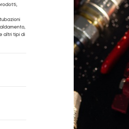
one
Marchio FADO
prodotti,
tori
Notizie
tubazioni
latori
Progetti
scaldamento,
ili di progetto
Carriera
ltri tipi di
 marketing
Catalogo "Pompe di calore e caldaie
FADO