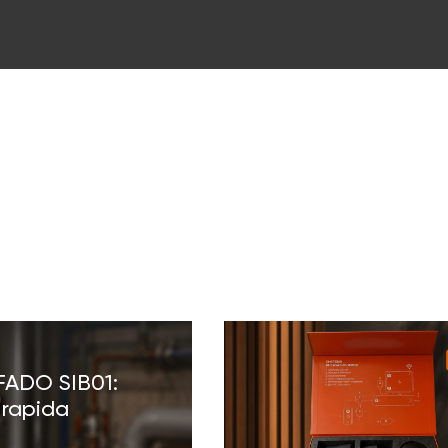
FADO
FADO SIB01:
 rapida