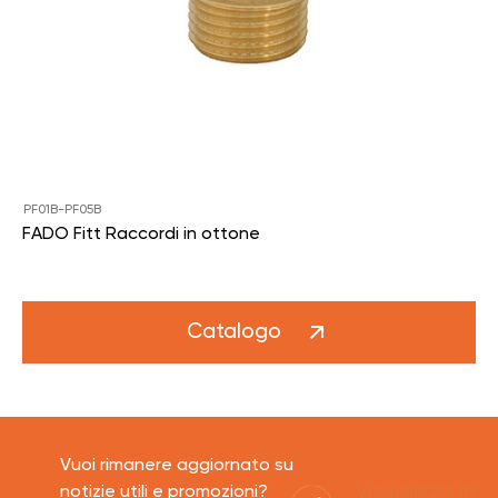
PF01B-PF05B
FADO Fitt Raccordi in ottone
Catalogo
Vuoi rimanere aggiornato su
Visualizza in
notizie utili e promozioni?