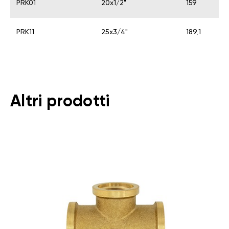
PRK01
20х1/2"
159
PRK11
25х3/4"
189,1
Altri prodotti