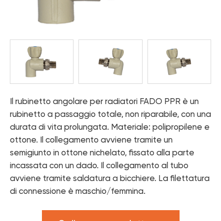
- FADO INOX GAS - Camicia a soffietto per gas
- Cucina
-
Catalogo "Pompe di calore e
caldaie
-
Strumenti
Sistema di riscaldamento a pavimento
Accessori
Catalogo "Idraulica di design
Strumenti e materiali di tenuta
Controlli del microclima
Pompe di calore
Apparecchiature per caldaie
Il rubinetto angolare per radiatori FADO PPR è un
rubinetto a passaggio totale, non riparabile, con una
Rubinetti da bagno
durata di vita prolungata. Materiale: polipropilene e
Rubinetti da cucina
ottone. Il collegamento avviene tramite un
semigiunto in ottone nichelato, fissato alla parte
Accessori per il bagno e la cucina
incassata con un dado. Il collegamento al tubo
avviene tramite saldatura a bicchiere. La filettatura
di connessione è maschio/femmina.