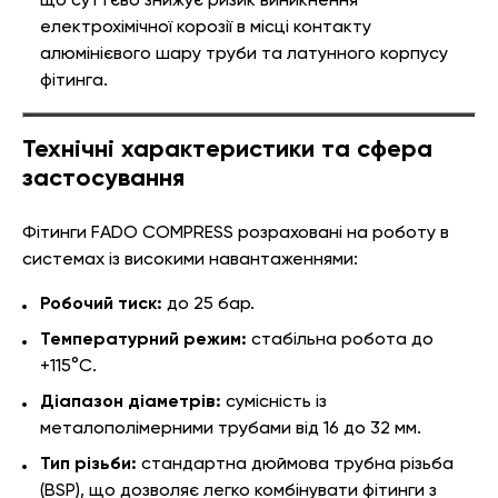
що суттєво знижує ризик виникнення
електрохімічної корозії в місці контакту
алюмінієвого шару труби та латунного корпусу
фітинга.
Технічні характеристики та сфера
застосування
Фітинги FADO COMPRESS розраховані на роботу в
системах із високими навантаженнями:
Робочий тиск:
до 25 бар.
Температурний режим:
стабільна робота до
+115°C.
Діапазон діаметрів:
сумісність із
металополімерними трубами від 16 до 32 мм.
Тип різьби:
стандартна дюймова трубна різьба
(BSP), що дозволяє легко комбінувати фітинги з