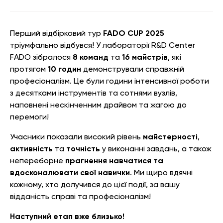
Перший відбірковий тур
FADO CUP 2025
тріумфально відбувся! У лабораторії R&D Center
FADO зібралося
8 команд
та
16 майстрів
, які
протягом
10 годин
демонстрували справжній
професіоналізм. Це були години інтенсивної роботи
з десятками інструментів та сотнями вузлів,
наповнені нескінченним драйвом та жагою до
перемоги!
Учасники показали високий рівень
майстерності
,
активність
та
точність
у виконанні завдань, а також
непереборне
прагнення навчатися та
вдосконалювати свої навички
. Ми щиро вдячні
кожному, хто долучився до цієї події, за вашу
відданість справі та професіоналізм!
Наступний етап вже близько!