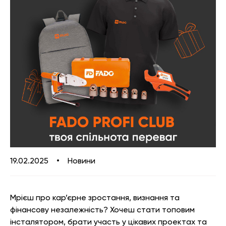
—
матеріали
Каталог «Теплові насоси та
Змішувачі для кухні
котельне обладнання»
Аксесуари
Аксесуари для ванної і кухні
Каталог «Дизайнерська
сантехніка»
19.02.2025
•
Новини
Мрієш про кар’єрне зростання, визнання та
фінансову незалежність? Хочеш стати топовим
інсталятором, брати участь у цікавих проектах та