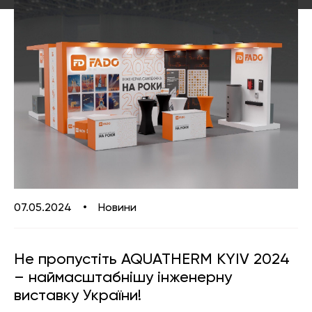
—
матеріали
Каталог «Теплові насоси та
Змішувачі для кухні
котельне обладнання»
Аксесуари
Аксесуари для ванної і кухні
Каталог «Дизайнерська
сантехніка»
07.05.2024
•
Новини
Не пропустіть AQUATHERM KYIV 2024
– наймасштабнішу інженерну
виставку України!