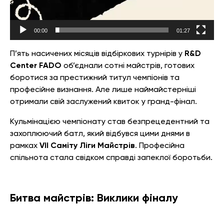
00:00
01:27
П’ять насичених місяців відбіркових турнірів у
R&D
Center FADO
об’єднали сотні майстрів, готових
боротися за престижний титул чемпіонів та
професійне визнання. Але лише наймайстерніші
отримали свій заслужений квиток у гранд-фінал.
Кульмінацією чемпіонату став безпрецедентний та
захоплюючий батл, який відбувся цими днями в
рамках
VII Саміту Ліги Майстрів
. Професійна
спільнота стала свідком справді запеклої боротьби.
Битва майстрів: Виклики фіналу