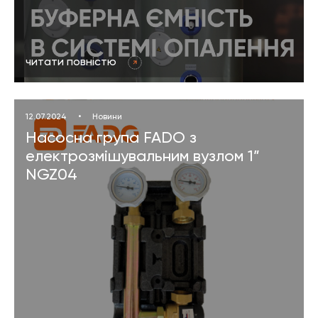
читати повністю
12.07.2024
•
Новини
Насосна група FADO з
електрозмішувальним вузлом 1”
NGZ04