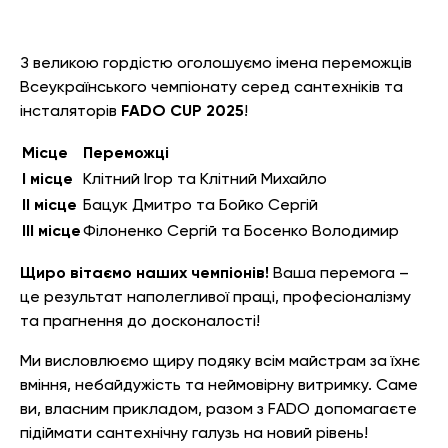
З великою гордістю оголошуємо імена переможців
Всеукраїнського чемпіонату серед сантехніків та
інсталяторів
FADO CUP 2025
!
Місце
Переможці
I місце
Клітний Ігор та Клітний Михайло
II місце
Бацук Дмитро та Бойко Сергій
III місце
Філоненко Сергій та Босенко Володимир
Щиро вітаємо наших чемпіонів!
Ваша перемога –
це результат наполегливої праці, професіоналізму
та прагнення до досконалості!
Ми висловлюємо щиру подяку всім майстрам за їхнє
вміння, небайдужість та неймовірну витримку. Саме
ви, власним прикладом, разом з FADO допомагаєте
підіймати сантехнічну галузь на новий рівень!