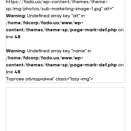
https://fado.ua/wp-content/themes/theme-
Елементи управління мікрокліматом
sp/img/photos/sub-marketing-image-1.jpg" alt="
Теплові насоси
Warning
: Undefined array key "alt" in
/home/fdcorp/fado.ua/www/wp-
Котельне обладнання
content/themes/theme-sp/page-mark-def.php
on
line
48
Змішувачі для ванної
Змішувачі для кухні
Warning
: Undefined array key "name" in
/home/fdcorp/fado.ua/www/wp-
Аксесуари для ванної і кухні
content/themes/theme-sp/page-mark-def.php
on
line
48
Торгове обладнання" class="lazy-img">