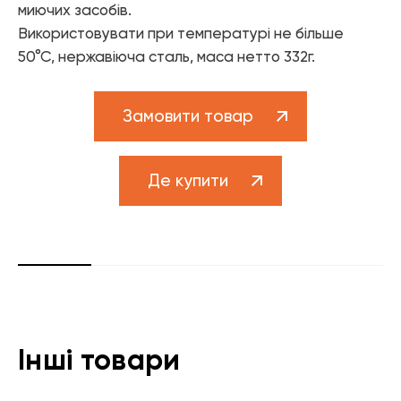
Елементи управління мікрокліматом
миючих засобів.
Використовувати при температурі не більше
Теплові насоси
50°С, нержавіюча сталь, маса нетто 332г.
Котельне обладнання
Замовити товар
Змішувачі для ванної
Змішувачі для кухні
Де купити
Аксесуари для ванної і кухні
Інші товари