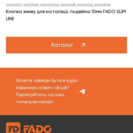
INS2010C, INS2010N, INS2010GG, INS2010B, INS2010G, INS2010W
Кнопка змиву для інсталяції, подвійна 10мм FADO SLIM
LINE
Каталог
Хочете завжди бути в курсі
Переглянути 
корисних новин і акцій?
Telegram
Підписуйтесь на наш
телеграм канал: