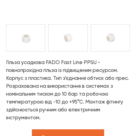
—
матеріали
Каталог «Теплові насоси та
— Труби PPR
котельне обладнання»
Аксесуари
— Фітинги PPR
— Різьбові з'єднання FITT NICKEL
Каталог «Дизайнерська
— Різьбові з'єднання FITT CHROME
сантехніка»
— Різьбові з'єднань FITT BRASS
Шланги
— FADO FLEX - Гнучка підводка
— FADO INOX WATER - Сильфонна підводка для води
Гільза усадкова FADO Fast Line PPSU -
— FADO INOX GAS - Сильфонна підводка для газу
повнопрохідна гільза із підвищеним ресурсом.
Корпус з пластика. Тип з'єднання обтиск або прес.
Система "тепла підлога"
— Комплектуючі для теплої підлоги FADO
Розрахована на використання в системах з
— Труби для теплої підлоги FADO
номінальним тиском до 10 бар та робочою
— Термоарматура FADO
температурою від -10 до +95°С. Монтаж фітингу
здійснюється ручним або електричним
Інструменти і ущільнюючі матеріали
інструментом.
— Інструменти FADO
— Ущільнюючі матеріали FADO