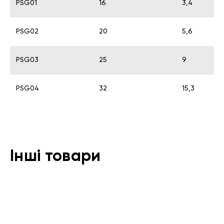
PSG01
16
3,4
PSG02
20
5,6
PSG03
25
9
PSG04
32
15,3
Інші товари