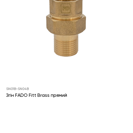
SN01B-SN04B
Згін FADO Fitt Brass прямий