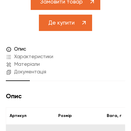
Замовити товар
Елементи управління мікрокліматом
Теплові насоси
Де купити
Котельне обладнання
Змішувачі для ванної
Опис
Змішувачі для кухні
Характеристики
Аксесуари для ванної і кухні
Матеріали
Документація
Опис
Артикул
Розмір
Вага, г