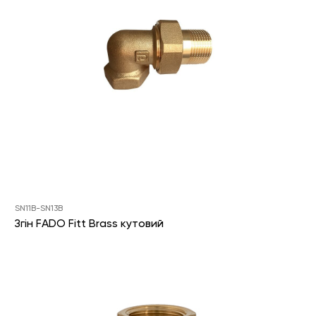
SN11B-SN13B
Згін FADO Fitt Brass кутовий