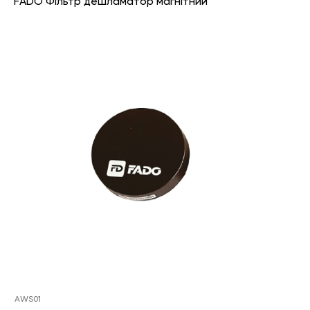
FADO Фільтр дешламатор магнітний
AWS01