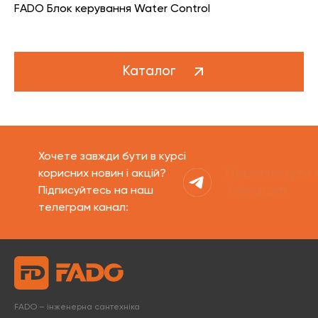
FADO Блок керування Water Control
Каталог
Хочете завжди бути в курсі
Переглянути 
корисних новин і акцій?
Telegram
Підписуйтесь на наш
телеграм канал:
FADO – інженерна сантехніка