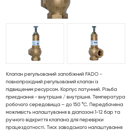
—
матеріали
Каталог «Теплові насоси та
— Труби PPR
котельне обладнання»
Аксесуари
— Фітинги PPR
— Різьбові з'єднання FITT NICKEL
Каталог «Дизайнерська
— Різьбові з'єднання FITT CHROME
сантехніка»
— Різьбові з'єднань FITT BRASS
Шланги
— FADO FLEX - Гнучка підводка
— FADO INOX WATER - Сильфонна підводка для води
— FADO INOX GAS - Сильфонна підводка для газу
Клапан регульований запобіжний FADO -
Система "тепла підлога"
повнопрохідний регульований клапан із
— Комплектуючі для теплої підлоги FADO
підвищеним ресурсом. Корпус латунний. Різьба
— Труби для теплої підлоги FADO
— Термоарматура FADO
приєднання - внутрішня / внутрішня. Температура
робочого середовища – до 150 °С. Передбачена
Інструменти і ущільнюючі матеріали
можливість налаштування в діапазоні 1-12 бар та
— Інструменти FADO
ручного відкриття клапана для перевірки
— Ущільнюючі матеріали FADO
працездатності. Тиск заводського налаштування