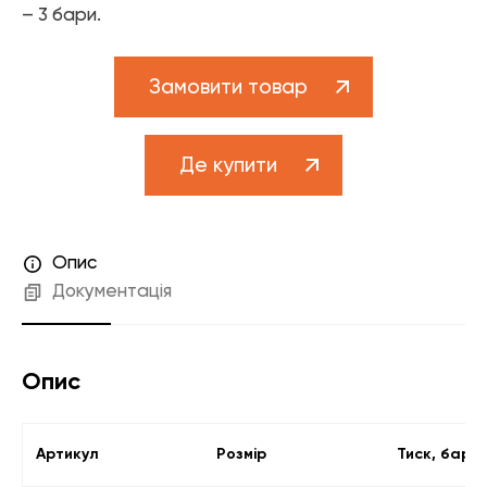
Елементи управління мікрокліматом
– 3 бари.
Теплові насоси
Замовити товар
Котельне обладнання
Змішувачі для ванної
Де купити
Змішувачі для кухні
Аксесуари для ванної і кухні
Опис
Документація
Опис
Артикул
Розмір
Тиск, бар