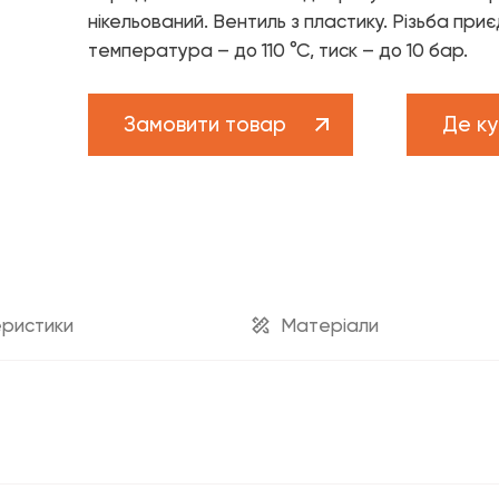
Бренд FADO
нікельований. Вентиль з пластику. Різьба приє
Новини
температура – до 110 °С, тиск – до 10 бар.
рам
Проекти
Замовити товар
Де ку
ам
Кар’єра
ва підтримка
техніка»
Каталог «Теплові насоси та 
Каталог «Дизайнерська сантехніка»
ристики
Матеріали