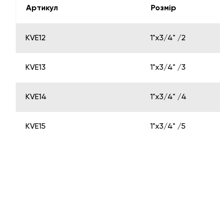
Артикул
Розмір
KVE12
1"х3/4" /2
KVE13
1"х3/4" /3
KVE14
1"х3/4" /4
KVE15
1"х3/4" /5