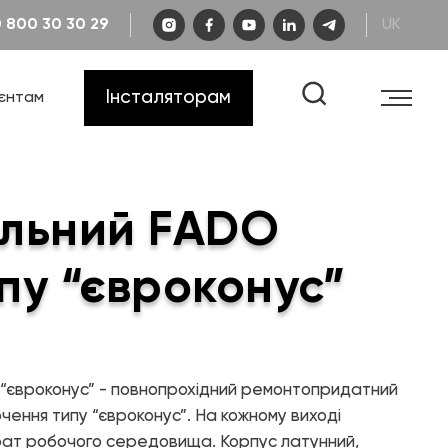
0 800 30 30 29
UK
Каталог «Інженерна сантехніка»
Кар'єра
Гарантія
Інсталяторам
ієнтам
FAQ
Креслення та схеми
Каталог «Теплові насоси та
котельне обладнання»
Сертифікати
Відеоінструкції
Каталог «Дизайнерська
сантехніка»
ильний FADO
Навчання
пу “євроконус”
 “євроконус” - повнопрохідний ремонтопридатний
КОНТАКТИ
чення типу “євроконус”. На кожному виході
ат робочого середовища. Корпус латунний,