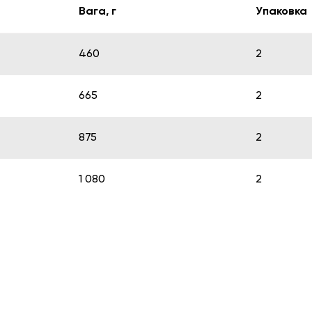
Вага, г
Упаковка
460
2
665
2
875
2
1 080
2