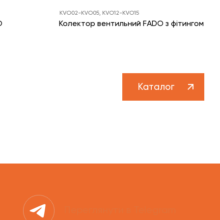
KVO02-KVO05, KVO12-KVO15
O
Колектор вентильний FADO з фітингом
Каталог
Переглянути в Telegram