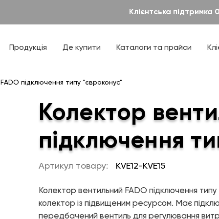
Клієнтська підтримка 
Новини
Дилерам
— Елементи управління мікрокліматом
Теплові насоси та котельне обладнання
ТЕХПІДТРИМКА
Проекти
Інсталяторам
— Теплові насоси
Продукція
Де купити
Каталоги та прайси
Кл
— Котельне обладнання
правління мікрокліматом
Проєктантам
Каталоги, прайси
Дизайнерська сантехніка
соси
Паспорти продукції
FADO підключення типу “євроконус”
— Ванна кімната
обладнання
Технічна література
— Кухня
Колектор вент
— Аксесуари
ля ванної
Готові рішення
ля кухні
підключення ти
ля ванної і кухні
Артикул товару:
KVE12-KVE15
Колектор вентильний FADO підключення типу
М
ПРО КОМПАНІЮ
колектор із підвищеним ресурсом. Має підклю
передбачений вентиль для регулювання витр