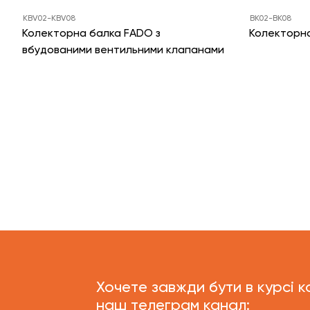
KBV02-KBV08
BK02-BK08
Колекторна балка FADO з
Колекторн
вбудованими вентильними клапанами
Хочете завжди бути в курсі к
наш телеграм канал: