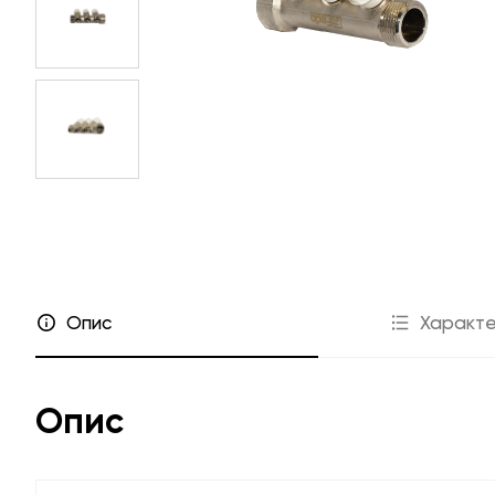
Прайс-листи
Співпраця
Де купити
Дилерам
Гарантія
Інсталято
FAQ
Проєктант
Маркетинго
Каталог «Інженерна сан
Опис
Характе
Опис