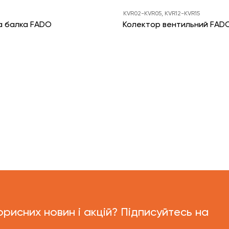
KVR02-KVR05, KVR12-KVR15
а балка FADO
Колектор вентильний FAD
орисних новин і акцій? Підписуйтесь на