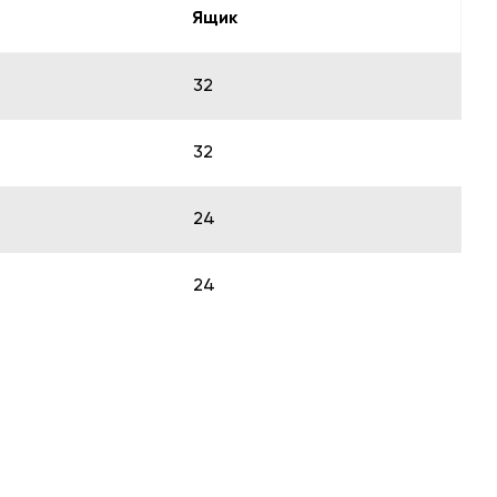
Ящик
32
32
24
24