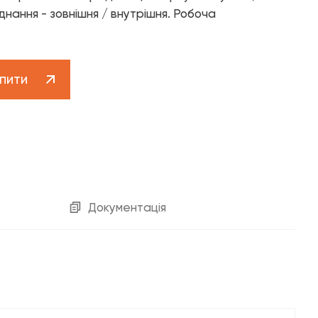
Клієнтська підтримка 0 800 30 30 29
днання - зовнішня / внутрішня. Робоча
contact-centre@fado.ua
пити
котельне обладнання»
Документація