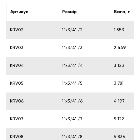
Артикул
Розмір
Вага, г
KRV02
1“x3/4" /2
1 553
KRV03
1“x3/4" /3
2 449
KRV04
1“x3/4" /4
3 123
KRV05
1“x3/4" /5
3 781
KRV06
1“x3/4" /6
4 197
KRV07
1“x3/4" /7
5 122
KRV08
1“x3/4" /8
5 836