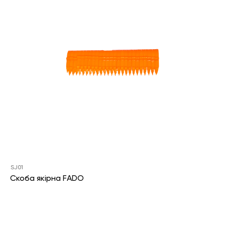
SJ01
Скоба якірна FADO