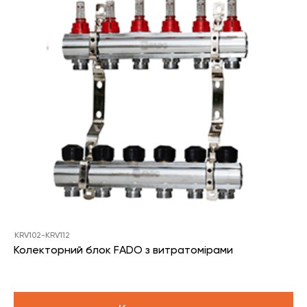
KRV102-KRV112
Колекторний блок FADO з витратомірами