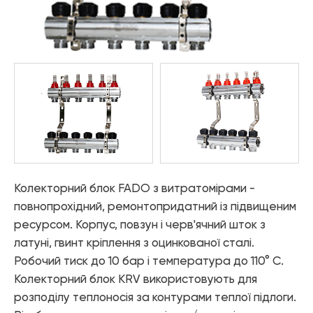
—
матеріали
Каталог «Теплові насоси та
— Труби PPR
котельне обладнання»
Аксесуари
— Фітинги PPR
— Різьбові з'єднання FITT NICKEL
Каталог «Дизайнерська
— Різьбові з'єднання FITT CHROME
сантехніка»
— Різьбові з'єднань FITT BRASS
Шланги
— FADO FLEX - Гнучка підводка
— FADO INOX WATER - Сильфонна підводка для води
— FADO INOX GAS - Сильфонна підводка для газу
Система "тепла підлога"
Колекторний блок FADO з витратомірами -
— Комплектуючі для теплої підлоги FADO
повнопрохідний, ремонтопридатний із підвищеним
— Труби для теплої підлоги FADO
ресурсом. Корпус, повзун і черв'ячний шток з
— Термоарматура FADO
латуні, гвинт кріплення з оцинкованої сталі.
Інструменти і ущільнюючі матеріали
Робочий тиск до 10 бар і температура до 110° C.
— Інструменти FADO
Колекторний блок KRV використовують для
— Ущільнюючі матеріали FADO
розподілу теплоносія за контурами теплої підлоги.