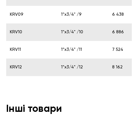
KRV09
1“x3/4" /9
6 438
KRV10
1“x3/4" /10
6 886
KRV11
1“x3/4" /11
7 524
KRV12
1“x3/4" /12
8 162
Інші товари