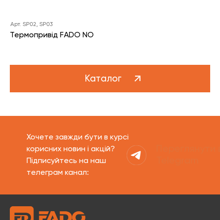
Арт. SP02, SP03
Термопривід FADO NO
Каталог
Хочете завжди бути в курсі
Переглянути 
корисних новин і акцій?
Telegram
Підписуйтесь на наш
телеграм канал: