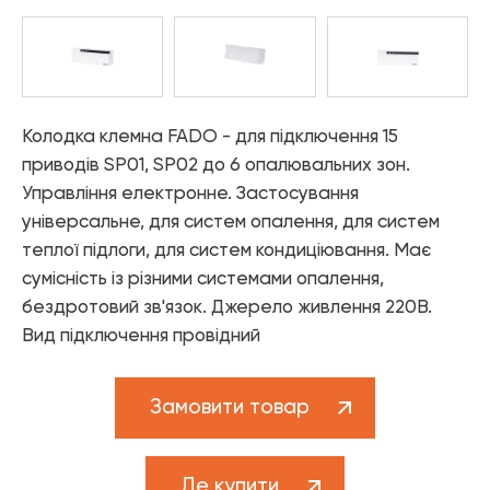
—
матеріали
Каталог «Теплові насоси та
— Труби PPR
котельне обладнання»
Аксесуари
— Фітинги PPR
— Різьбові з'єднання FITT NICKEL
Каталог «Дизайнерська
— Різьбові з'єднання FITT CHROME
сантехніка»
— Різьбові з'єднань FITT BRASS
Колодка клемна FADO - для підключення 15
Шланги
приводів SP01, SP02 до 6 опалювальних зон.
— FADO FLEX - Гнучка підводка
Управління електронне. Застосування
— FADO INOX WATER - Сильфонна підводка для води
універсальне, для систем опалення, для систем
— FADO INOX GAS - Сильфонна підводка для газу
теплої підлоги, для систем кондиціювання. Має
сумісність із різними системами опалення,
Система "тепла підлога"
бездротовий зв'язок. Джерело живлення 220В.
— Комплектуючі для теплої підлоги FADO
Вид підключення провідний
— Труби для теплої підлоги FADO
— Термоарматура FADO
Інструменти і ущільнюючі матеріали
Замовити товар
— Інструменти FADO
— Ущільнюючі матеріали FADO
Де купити