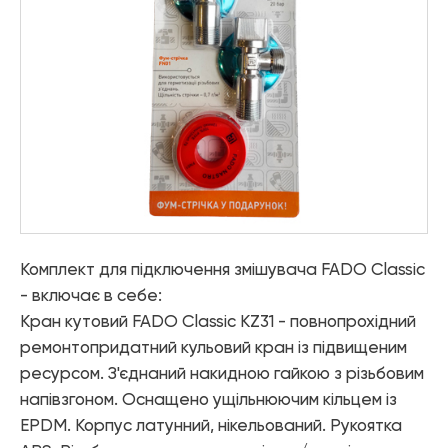
Елементи управління мікрокліматом
Теплові насоси
Котельне обладнання
Змішувачі для ванної
Змішувачі для кухні
Аксесуари для ванної і кухні
Комплект для підключення змішувача FADO Classic
- включає в себе:
Кран кутовий FADO Classic KZ31 - повнопрохідний
ремонтопридатний кульовий кран із підвищеним
ресурсом. З'єднаний накидною гайкою з різьбовим
напівзгоном. Оснащено ущільнюючим кільцем із
EPDM. Корпус латунний, нікельований. Рукоятка