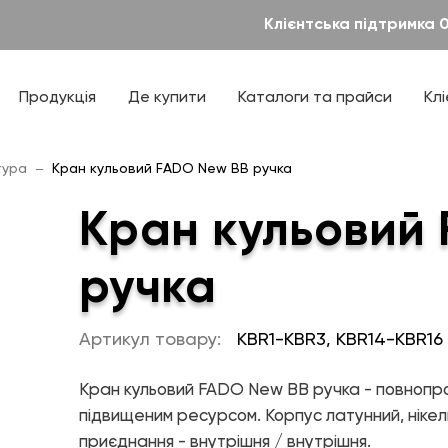
Клієнтська підтримка 
Новини
Дилерам
— Елементи управління мікрокліматом
Теплові насоси та котельне обладнання
ТЕХПІДТРИМКА
Проекти
Інсталяторам
— Теплові насоси
Продукція
Де купити
Каталоги та прайси
Кл
— Котельне обладнання
правління мікрокліматом
Проєктантам
Каталоги, прайси
Дизайнерська сантехніка
соси
Паспорти продукції
тура
Кран кульовий FADO New ВВ ручка
— Ванна кімната
обладнання
Технічна література
— Кухня
Кран кульовий
— Аксесуари
ля ванної
Готові рішення
ля кухні
ручка
ля ванної і кухні
Артикул товару:
KBR1-KBR3, KBR14-KBR16
Кран кульовий FADO New ВВ ручка - повнопро
М
ПРО КОМПАНІЮ
підвищеним ресурсом. Корпус латунний, нікел
приєднання - внутрішня / внутрішня.