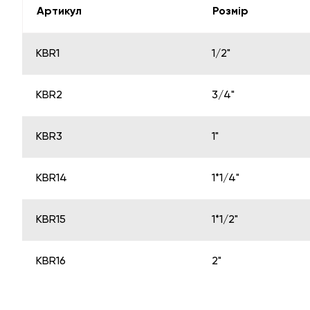
Артикул
Розмір
KBR1
1/2"
KBR2
3/4"
KBR3
1"
KBR14
1*1/4"
KBR15
1*1/2"
KBR16
2"