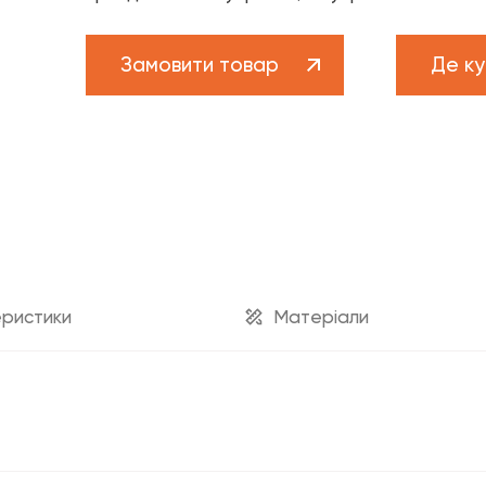
Бренд FADO
Новини
Замовити товар
Де ку
рам
Проекти
ам
Кар’єра
ва підтримка
техніка»
Каталог «Теплові насоси та 
Каталог «Дизайнерська сантехніка»
ристики
Матеріали