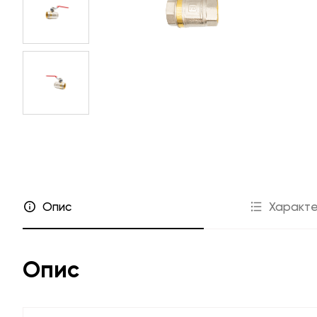
Прайс-листи
Співпраця
Де купити
Дилерам
Гарантія
Інсталято
FAQ
Проєктант
Маркетинго
Каталог «Інженерна сан
Опис
Характе
Опис