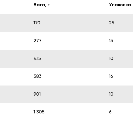
Вага, г
Упаковка
170
25
277
15
415
10
583
16
901
10
1 305
6