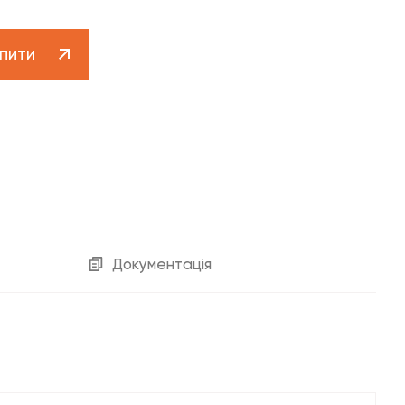
Клієнтська підтримка 0 800 30 30 29
contact-centre@fado.ua
пити
котельне обладнання»
Документація