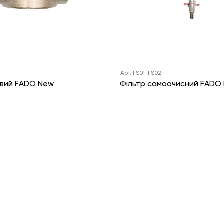
Арт. FS01-FS02
овий FADO New
Фільтр самоочисний FADO