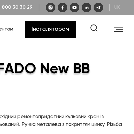
0 800 30 30 29
UK
Каталог «Інженерна сантехніка»
Кар'єра
Гарантія
Інсталяторам
ієнтам
FAQ
Креслення та схеми
Каталог «Теплові насоси та
котельне обладнання»
Сертифікати
Відеоінструкції
Каталог «Дизайнерська
сантехніка»
 FADO New ВВ
Навчання
хідний ремонтопридатний кульовий кран із
КОНТАКТИ
ьований. Ручка металева з покриттям цинку. Різьба