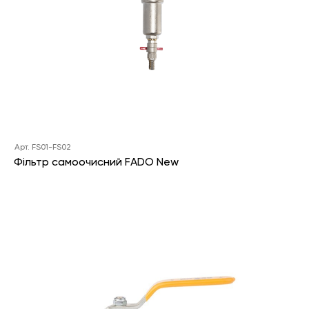
Арт. FS01-FS02
Фільтр самоочисний FADO New