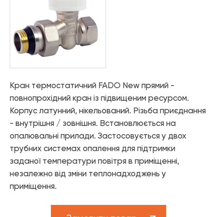
Елементи управління мікрокліматом
Теплові насоси
Котельне обладнання
Змішувачі для ванної
Змішувачі для кухні
Кран термостатичний FADO New прямий -
повнопрохідний кран із підвищеним ресурсом.
Аксесуари для ванної і кухні
Корпус латунний, нікельований. Різьба приєднання
- внутрішня / зовнішня. Встановлюється на
опалювальні прилади. Застосовується у двох
трубних системах опалення для підтримки
заданої температури повітря в приміщенні,
незалежно від зміни теплонадходжень у
приміщення.