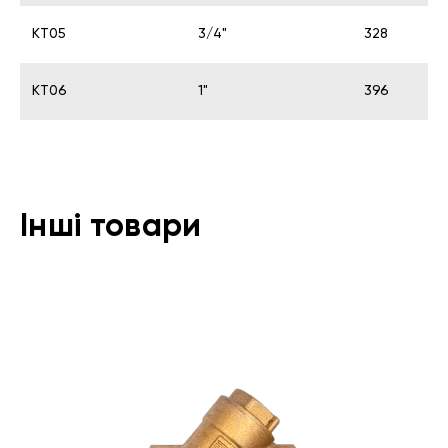
KT05
3/4"
328
KT06
1"
396
Інші товари