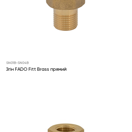
SN01B-SN04B
Згін FADO Fitt Brass прямий