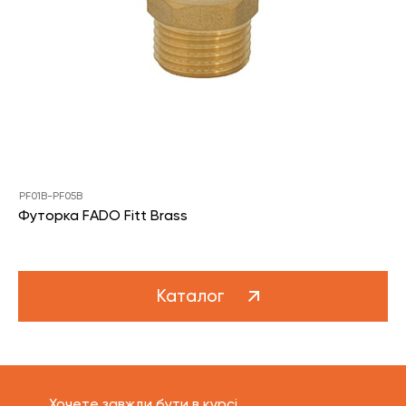
PF01B-PF05B
Футорка FADO Fitt Brass
Каталог
Хочете завжди бути в курсі