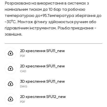
Елементи управління мікрокліматом
Розрахована на використання в системах з
номінальним тиском до 10 бар та робочою
Теплові насоси
температурою до+95.Температура зберігання до
Котельне обладнання
-30°С. Монтаж фітингу здійснюється ручним або
гідравлічним інструментом. Різьба приєднання -
Змішувачі для ванної
зовнішня.
Змішувачі для кухні
Аксесуари для ванної і кухні
2D креслення SFU11_new
PDF
2D креслення SFU11_new
CAD
3D креслення SFU11_new
DWG
2D креслення SFU12_new
PDF