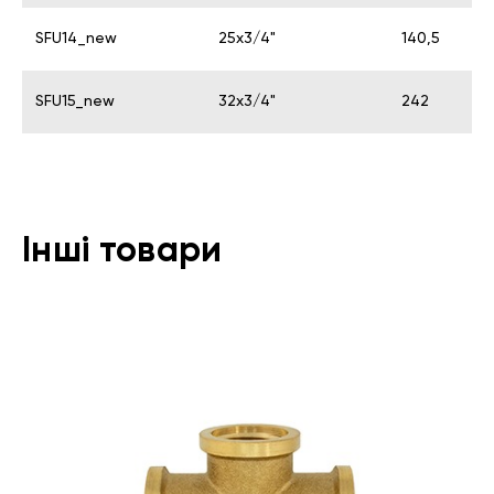
SFU14_new
25х3/4"
140,5
SFU15_new
32х3/4"
242
Інші товари