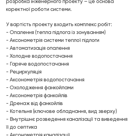
розробка інженерного проекту – це основа
Елементи управління мікрокліматом
коректної роботи системи.
Теплові насоси
У вартість проекту входить комплекс робіт:
Котельне обладнання
- Опалення (тепла підлога із зонуванням)
Змішувачі для ванної
- Аксонометрія системи теплої підлоги
- Автоматизація опалення
Змішувачі для кухні
- Холодне водопостачання
Аксесуари для ванної і кухні
- Гаряче водопостачання
- Рециркуляція
- Аксонометрія водопостачання
- Охолодження фанкойлами
- Аксонометрія фанкойлів
- Дренаж від фанкойлів
- Котельня (ключове обладнання, вид зверху)
- Внутрішнє розведення каналізації та виведення
її до септика
- Аксонометрія каналізації