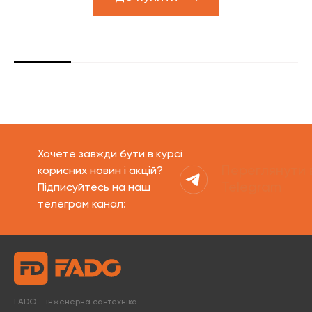
Хочете завжди бути в курсі
Переглянути 
корисних новин і акцій?
Telegram
Підписуйтесь на наш
телеграм канал:
FADO – інженерна сантехніка