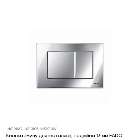
INS1010C, INS1010B, INS1010W
Кнопка змиву для інсталяції, подвійна 13 мм FADO