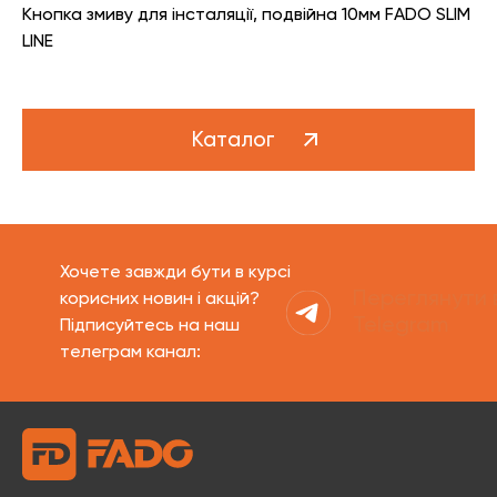
Кнопка змиву для інсталяції, подвійна 10мм FADO SLIM
LINE
Каталог
Хочете завжди бути в курсі
Переглянути 
корисних новин і акцій?
Telegram
Підписуйтесь на наш
телеграм канал: