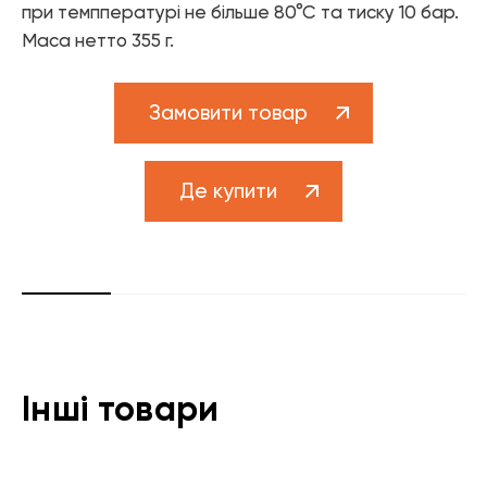
Елементи управління мікрокліматом
при темппературі не більше 80°С та тиску 10 бар.
Маса нетто 355 г.
Теплові насоси
Котельне обладнання
Замовити товар
Змішувачі для ванної
Змішувачі для кухні
Де купити
Аксесуари для ванної і кухні
Інші товари