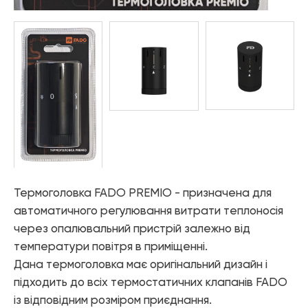
Елементи управління мікрокліматом
Теплові насоси
Котельне обладнання
Змішувачі для ванної
Змішувачі для кухні
Аксесуари для ванної і кухні
Термоголовка FADO PREMIO - призначена для
автоматичного регулювання витрати теплоносія
через опалювальний пристрій залежно від
температури повітря в приміщенні.
Дана термоголовка має оригінальний дизайн і
підходить до всіх термостатичних клапанів FADO
із відповідним розміром приєднання.