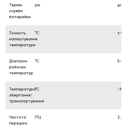
Термін
рік
до 1
служби
батарейки
Точність
°C
± 0,5
налаштування
температури
Діапазон
°C
5-30
робочих
температур
Температура
°C
-10 
зберігання/
транспортування
Частота
ГГЦ
2,4 Г
передачі