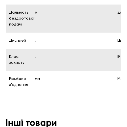
Дальність
м
до 3
бездротової
подачі
Дисплей
.
LED-
Клас
.
ІР21
захисту
Різьбове
мм
М30х
з'єднання
Інші товари