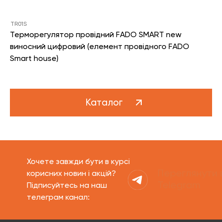
TR01S
Терморегулятор провідний FADO SMART new
виносний цифровий (елемент провідного FADO
Smart house)
Каталог
Хочете завжди бути в курсі
Переглянути 
корисних новин і акцій?
Telegram
Підписуйтесь на наш
телеграм канал: