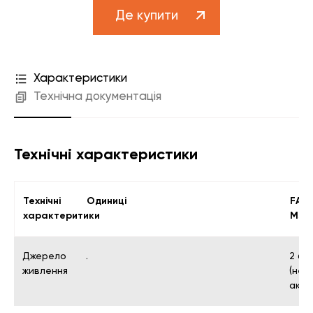
Де купити
Характеристики
Технічна документація
Технічні характеристики
Технічні
Одиниці
FAD
характеритики
M30x
Джерело
.
2 ба
живлення
(не 
акам