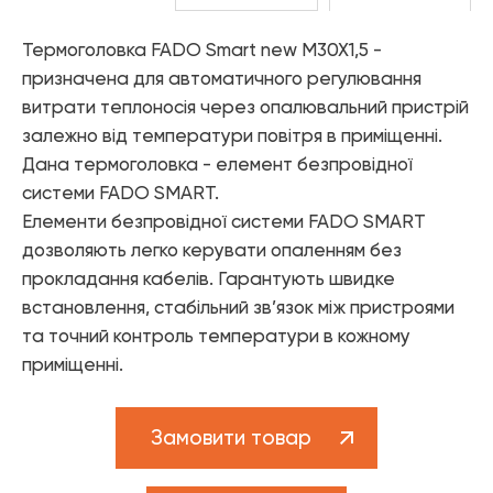
Елементи управління мікрокліматом
Термоголовка FADO Smart new M30X1,5 -
Теплові насоси
призначена для автоматичного регулювання
Котельне обладнання
витрати теплоносія через опалювальний пристрій
залежно від температури повітря в приміщенні.
Змішувачі для ванної
Дана термоголовка - елемент безпровідної
Змішувачі для кухні
системи FADO SMART.
Елементи безпровідної системи FADO SMART
Аксесуари для ванної і кухні
дозволяють легко керувати опаленням без
прокладання кабелів. Гарантують швидке
встановлення, стабільний зв’язок між пристроями
та точний контроль температури в кожному
приміщенні.
Замовити товар