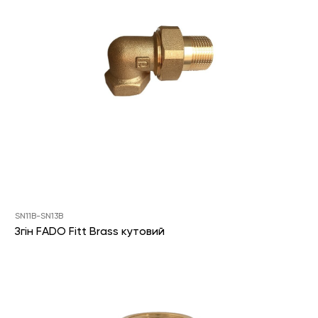
SN11B-SN13B
Згін FADO Fitt Brass кутовий