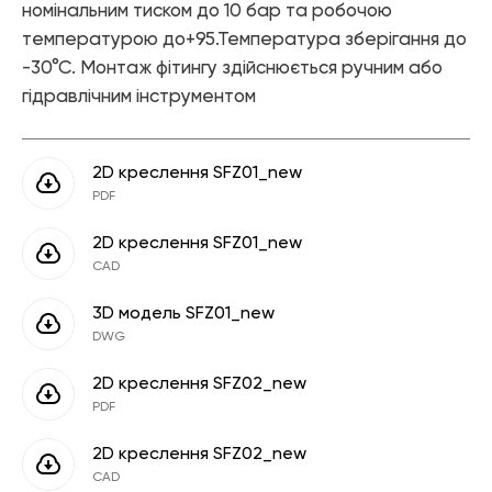
Елементи управління мікрокліматом
номінальним тиском до 10 бар та робочою
температурою до+95.Температура зберігання до
Теплові насоси
-30°С. Монтаж фітингу здійснюється ручним або
гідравлічним інструментом
Котельне обладнання
Змішувачі для ванної
2D креслення SFZ01_new
Змішувачі для кухні
PDF
Аксесуари для ванної і кухні
2D креслення SFZ01_new
CAD
3D модель SFZ01_new
DWG
2D креслення SFZ02_new
PDF
2D креслення SFZ02_new
CAD