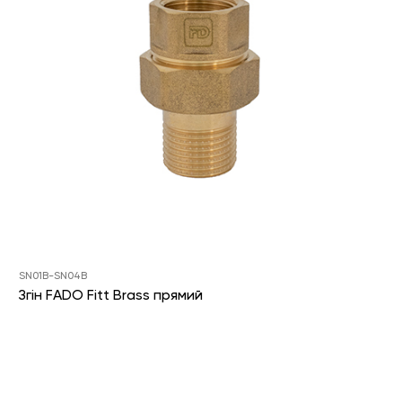
SN01B-SN04B
Згін FADO Fitt Brass прямий