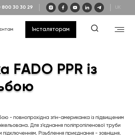
0 800 30 30 29
UK
Каталог «Інженерна сантехніка»
Кар'єра
Гарантія
Інсталяторам
ієнтам
FAQ
Креслення та схеми
Каталог «Теплові насоси та
котельне обладнання»
Сертифікати
Відеоінструкції
Каталог «Дизайнерська
сантехніка»
а FADO PPR із
Навчання
зьбою
бою - повнопрохідна згін-американка із підвищеним
КОНТАКТИ
ікельована. Для з'єднання поліпропіленової труби
 підключенням. Різьблення приєднання - зовнішня.