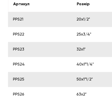
Артикул
Розмір
PPS21
20х1/2"
PPS22
25х3/4"
PPS23
32х1"
PPS24
40х1*1/4"
PPS25
50х1*1/2"
PPS26
63х2"