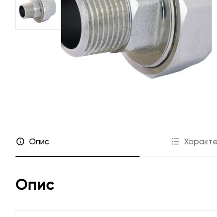
Прайс-листи
Співпраця
Де купити
Дилерам
Гарантія
Інсталято
FAQ
Проєктант
Маркетинго
Каталог «Інженерна сан
Опис
Характе
Опис