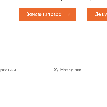
Бренд FADO
Новини
Замовити товар
Де ку
рам
Проекти
ам
Кар’єра
ва підтримка
техніка»
Каталог «Теплові насоси та 
Каталог «Дизайнерська сантехніка»
ристики
Матеріали