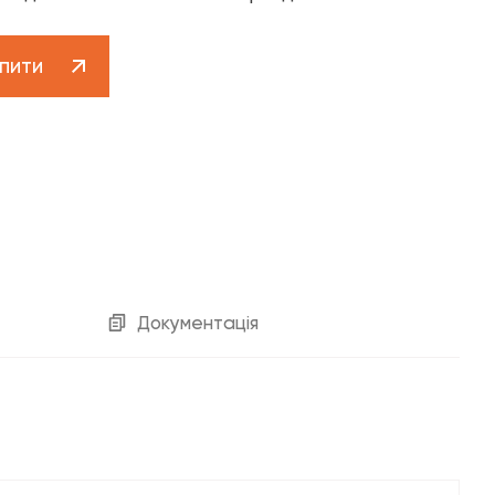
Клієнтська підтримка 0 800 30 30 29
contact-centre@fado.ua
пити
котельне обладнання»
Документація