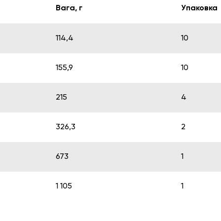
Вага, г
Упаковка
114,4
10
155,9
10
215
4
326,3
2
673
1
1 105
1