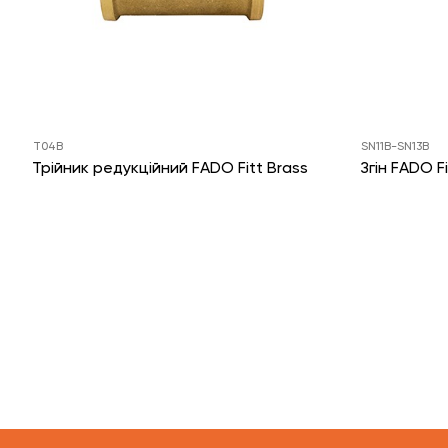
T04B
SN11B-SN13B
Трійник редукційний FADO Fitt Brass
Згін FADO F