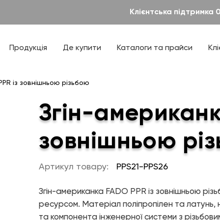
Клієнтська підтримка 
Новини
Дилерам
— Елементи управління мікрокліматом
Теплові насоси та котельне обладнання
ТЕХПІДТРИМКА
Проекти
Інсталяторам
— Теплові насоси
Продукція
Де купити
Каталоги та прайси
Кл
— Котельне обладнання
правління мікрокліматом
Проєктантам
Каталоги, прайси
Дизайнерська сантехніка
соси
Паспорти продукції
PPR із зовнішньою різьбою
— Ванна кімната
обладнання
Технічна література
— Кухня
Згін-американк
— Аксесуари
ля ванної
Готові рішення
ля кухні
зовнішньою рі
ля ванної і кухні
Артикул товару:
PPS21-PPS26
Згін-американка FADO PPR із зовнішньою різь
М
ПРО КОМПАНІЮ
ресурсом. Матеріал поліпропілен та латунь, н
та компонента інженерної системи з різьбовим