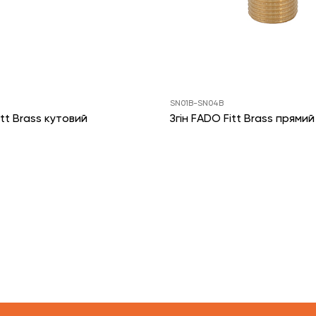
SN01B-SN04B
itt Brass кутовий
Згін FADO Fitt Brass прямий