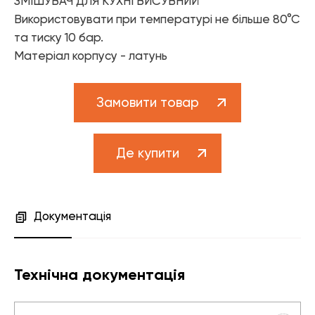
ЗМІШУВАЧ ДЛЯ КУХНІ ВИСУВНИЙ
Елементи управління мікрокліматом
Використовувати при температурі не більше 80°С
Теплові насоси
та тиску 10 бар.
Матеріал корпусу - латунь
Котельне обладнання
Змішувачі для ванної
Замовити товар
Змішувачі для кухні
Аксесуари для ванної і кухні
Де купити
Документація
Технічна документація