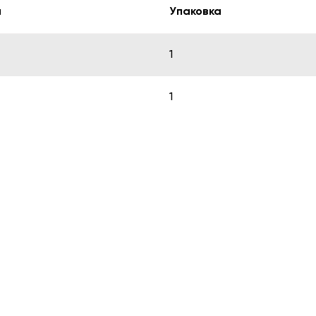
м
Упаковка
1
1