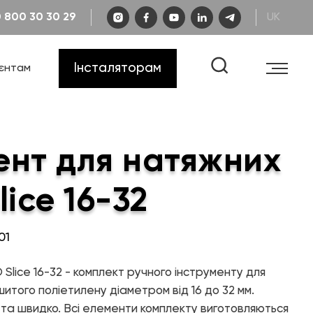
0 800 30 30 29
UK
Каталог «Інженерна сантехніка»
Кар'єра
Гарантія
Інсталяторам
ієнтам
FAQ
Креслення та схеми
Каталог «Теплові насоси та
котельне обладнання»
Сертифікати
Відеоінструкції
Каталог «Дизайнерська
сантехніка»
ент для натяжних
Навчання
lice 16-32
01
 Slice 16-32 - комплект ручного інструменту для
КОНТАКТИ
шитого поліетилену діаметром від 16 до 32 мм.
 та швидко. Всі елементи комплекту виготовляються