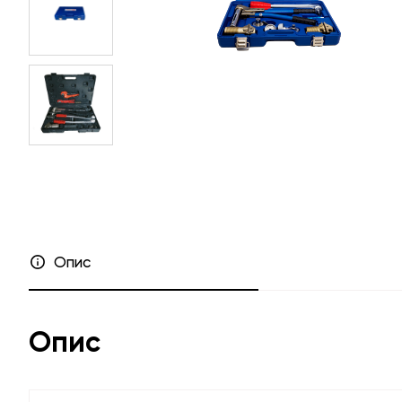
Прайс-листи
Співпраця
Де купити
Дилерам
Гарантія
Інсталято
FAQ
Проєктант
Маркетинго
Каталог «Інженерна сан
Опис
Опис