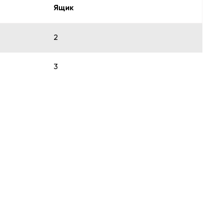
Ящик
2
3