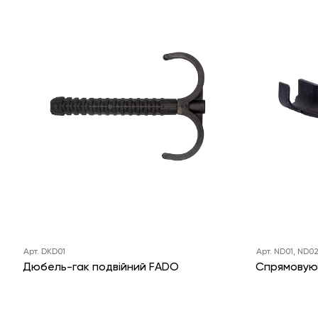
Арт. DKD01
Арт. ND01, ND0
Дюбель-гак подвійний FADO
Спрямовую