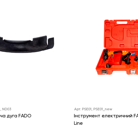
2, ND03
Арт. PSE01, PSE01_new
ча дуга FADO
Інструмент електричний F
Line