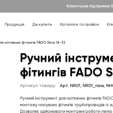
Клієнтська підтримка 
Новини
Дилерам
— Елементи управління мікрокліматом
Теплові насоси та котельне обладнання
ТЕХПІДТРИМКА
Проекти
Інсталяторам
— Теплові насоси
Продукція
Де купити
Каталоги та прайси
Кл
— Котельне обладнання
правління мікрокліматом
Проєктантам
Каталоги, прайси
Дизайнерська сантехніка
соси
Паспорти продукції
ля натяжних фітингів FADO Slice 16-32
— Ванна кімната
обладнання
Технічна література
— Кухня
Ручний інструм
— Аксесуари
ля ванної
Готові рішення
ля кухні
фітингів FADO S
ля ванної і кухні
Артикул товару:
Арт. NR01, NR01_new, NH
Ручний інструмент для натяжних фітингів FADO
М
ПРО КОМПАНІЮ
монтажу насувних фітингів трубопроводів із з
Дозволяє здійснювати монтажні роботи легко