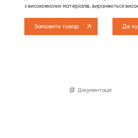
Бренд FADO
з високоякісних матеріалів, вирізняються висо
Новини
рам
Проекти
Замовити товар
Де ку
ам
Кар’єра
ва підтримка
техніка»
Каталог «Теплові насоси та 
Каталог «Дизайнерська сантехніка»
Документація