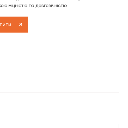
Клієнтська підтримка 0 800 30 30 29
кою міцністю та довговічністю
contact-centre@fado.ua
пити
котельне обладнання»