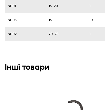
ND01
16-20
1
ND03
16
10
ND02
20-25
1
Інші товари