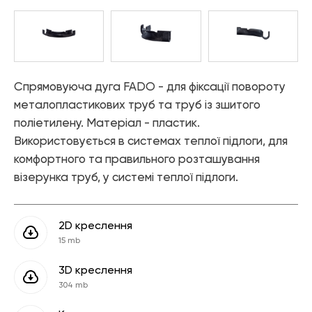
—
матеріали
Каталог «Теплові насоси та
— Труби PPR
котельне обладнання»
Аксесуари
— Фітинги PPR
— Різьбові з'єднання FITT NICKEL
Каталог «Дизайнерська
— Різьбові з'єднання FITT CHROME
сантехніка»
— Різьбові з'єднань FITT BRASS
Спрямовуюча дуга FADO - для фіксації повороту
Шланги
металопластикових труб та труб із зшитого
— FADO FLEX - Гнучка підводка
поліетилену. Матеріал - пластик.
— FADO INOX WATER - Сильфонна підводка для води
Використовується в системах теплої підлоги, для
— FADO INOX GAS - Сильфонна підводка для газу
комфортного та правильного розташування
візерунка труб, у системі теплої підлоги.
Система "тепла підлога"
— Комплектуючі для теплої підлоги FADO
— Труби для теплої підлоги FADO
2D креслення
— Термоарматура FADO
15 mb
Інструменти і ущільнюючі матеріали
3D креслення
— Інструменти FADO
304 mb
— Ущільнюючі матеріали FADO